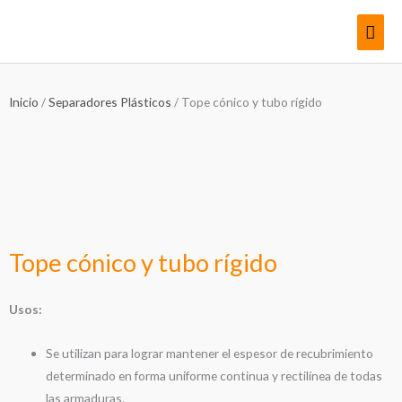
Ir
Men
al
contenido
princ
Inicio
/
Separadores Plásticos
/ Tope cónico y tubo rígido
Tope cónico y tubo rígido
Usos:
Se utilizan para lograr mantener el espesor de recubrimiento
determinado en forma uniforme continua y rectilínea de todas
las armaduras.