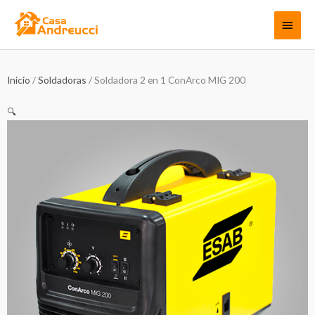
Ir
Menú
al
contenido
princi
Inicio
/
Soldadoras
/ Soldadora 2 en 1 ConArco MIG 200
🔍