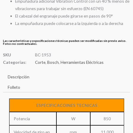
Empuñadura adicional Vibration Control con un 40 % menos de
vibraciones para trabajar sin esfuerzo (EN 60745)
El cabezal del engranaje puede girarse en pasos de 90°
La empuñadura puede colocarse a la izquierda o a la derecha
Las características y especificaciones técnicas pueden ser modificadas sin previo aviso.
Fotos no contractuales.
SKU
BC-1953
Categorías:
Corte
,
Bosch
,
Herramientas Eléctricas
Descripción
Folleto
ESPECIFICACOINES TECNICAS
Potencia
W
850
Velocidad de giro en
rpm
11.000