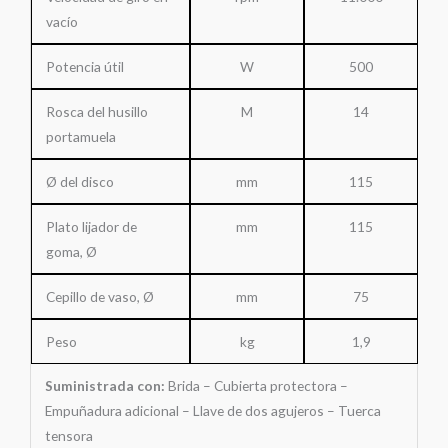
vacío
Potencia útil
W
500
Rosca del husillo
M
14
portamuela
Ø del disco
mm
115
Plato lijador de
mm
115
goma, Ø
Cepillo de vaso, Ø
mm
75
Peso
kg
1,9
Suministrada con:
Brida – Cubierta protectora –
Empuñadura adicional – Llave de dos agujeros – Tuerca
tensora