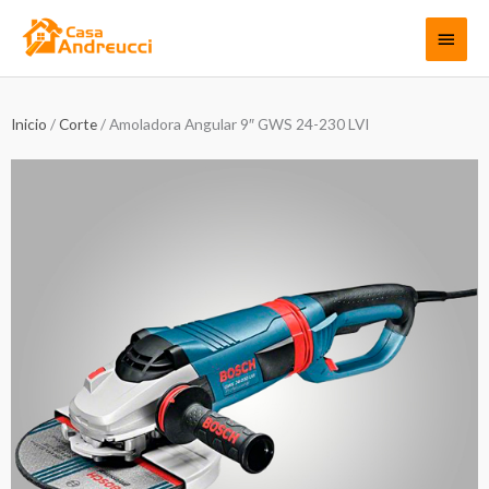
Ir
Menú
al
contenido
princi
Inicio
/
Corte
/ Amoladora Angular 9″ GWS 24-230 LVI