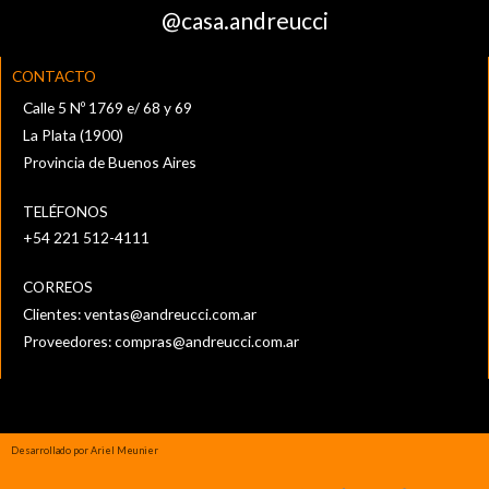
@casa.andreucci
CONTACTO
Calle 5 Nº 1769 e/ 68 y 69
La Plata (1900)
Provincia de Buenos Aires
TELÉFONOS
+54 221 512-4111‬
CORREOS
Clientes:
ventas@andreucci.com.ar
Proveedores:
compras@andreucci.com.ar
Desarrollado por Ariel Meunier