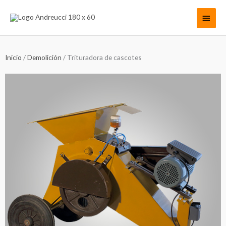
Ir
Menú
al
contenido
princi
Inicio
/
Demolición
/ Trituradora de cascotes