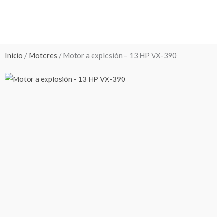
Ir
al
contenido
Inicio
/
Motores
/ Motor a explosión – 13 HP VX-390