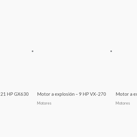
– 21 HP GX630
Motor a explosión – 9 HP VX-270
Motor a e
Motores
Motores