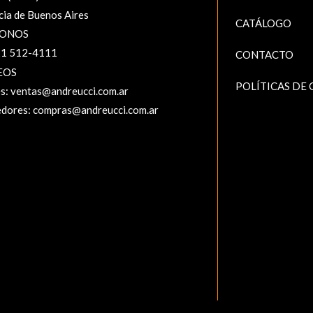
cia de Buenos Aires
CATÁLOGO
FONOS
1 512-4111‬
CONTACTO
EOS
POLÍTICAS DE
es:
ventas@andreucci.com.ar
dores:
compras@andreucci.com.ar