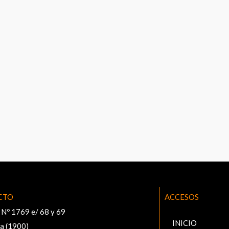
CTO
ACCESOS
5 Nº 1769 e/ 68 y 69
INICIO
ta (1900)