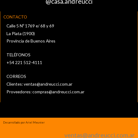
@casa.andreucci
CONTACTO
Calle 5 Nº 1769 e/ 68 y 69
La Plata (1900)
Provincia de Buenos Aires
TELÉFONOS
+54 221 512-4111‬
CORREOS
Clientes:
ventas@andreucci.com.ar
Proveedores:
compras@andreucci.com.ar
Desarrollado por Ariel Meunier
ventas@andreucci.com.ar