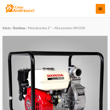
Ir
Menú
al
contenido
princi
Inicio
/
Bombas
/ Motobomba 2″ – Alta presión WH20X