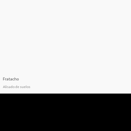
Fratacho
Alisado de suelos