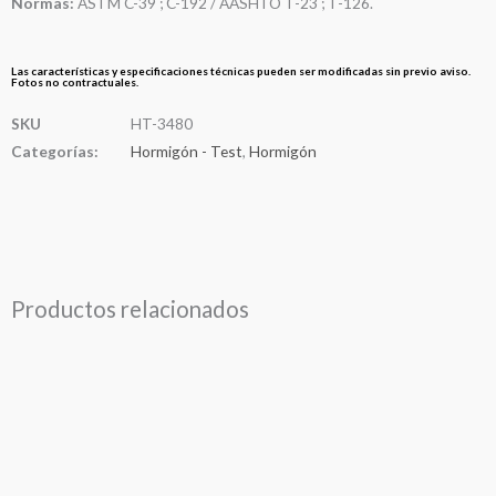
Normas:
ASTM C-39 ; C-192 / AASHTO T-23 ; T-126.
Las características y especificaciones técnicas pueden ser modificadas sin previo aviso.
Fotos no contractuales.
SKU
HT-3480
Categorías:
Hormigón - Test
,
Hormigón
Productos relacionados