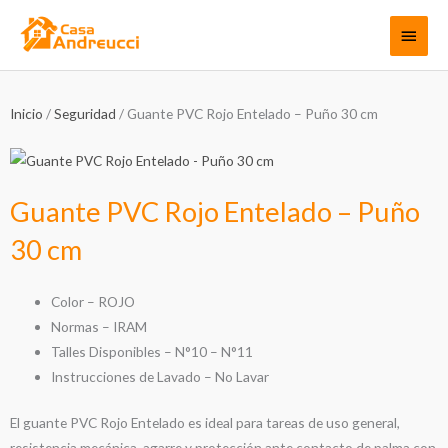
Ir
Menú
al
contenido
princi
Inicio
/
Seguridad
/ Guante PVC Rojo Entelado – Puño 30 cm
Guante PVC Rojo Entelado – Puño
30 cm
Color – ROJO
Normas – IRAM
Talles Disponibles – N°10 – N°11
Instrucciones de Lavado – No Lavar
El guante PVC Rojo Entelado es ideal para tareas de uso general,
resistencia mecánica, agarre y protección ante contacto de palma con