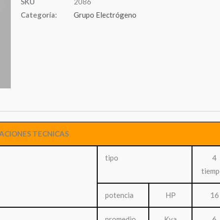
SKU
2086
Categoría:
Grupo Electrógeno
CACIONES TECNICAS
tipo
4
tiemp
potencia
HP
16
promedio
Kva
6