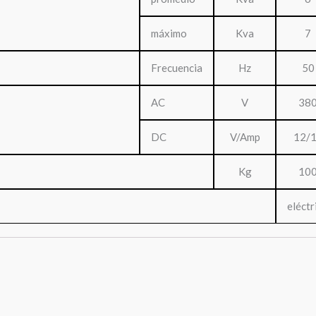
máximo
Kva
7
Frecuencia
Hz
50
AC
V
38
DC
V/Amp
12/
Kg
10
eléctr