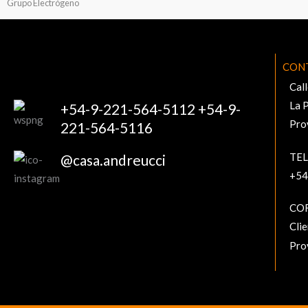
Grupo Electrógeno
CON
Call
La 
+54-9-221-564-5112 +54-9-
Pro
221-564-5116
TE
@casa.andreucci
+54
CO
Cli
Pro