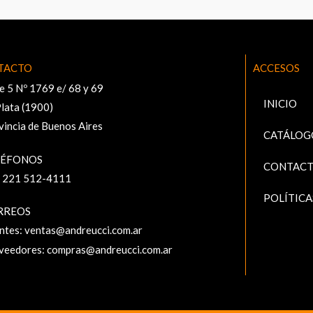
TACTO
ACCESOS
e 5 Nº 1769 e/ 68 y 69
INICIO
Plata (1900)
vincia de Buenos Aires
CATÁLOG
LÉFONOS
CONTAC
 221 512-4111‬
POLÍTICA
RREOS
entes:
ventas@andreucci.com.ar
veedores:
compras@andreucci.com.ar