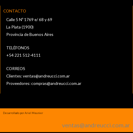
CONTACTO
Calle 5 Nº 1769 e/ 68 y 69
La Plata (1900)
Provincia de Buenos Aires
TELÉFONOS
+54 221 512-4111‬
CORREOS
Clientes:
ventas@andreucci.com.ar
Proveedores:
compras@andreucci.com.ar
Desarrollado por Ariel Meunier
ventas@andreucci.com.ar