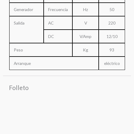
Generador
Frecuencia
Hz
50
Salida
AC
V
220
DC
V/Amp
12/10
Peso
Kg
93
Arranque
eléctrico
Folleto