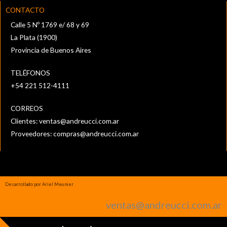
CONTACTO
Calle 5 Nº 1769 e/ 68 y 69
La Plata (1900)
Provincia de Buenos Aires
TELÉFONOS
+54 221 512-4111‬
CORREOS
Clientes:
ventas@andreucci.com.ar
Proveedores:
compras@andreucci.com.ar
Desarrollado por Ariel Meunier
ventas@andreucci.com.ar