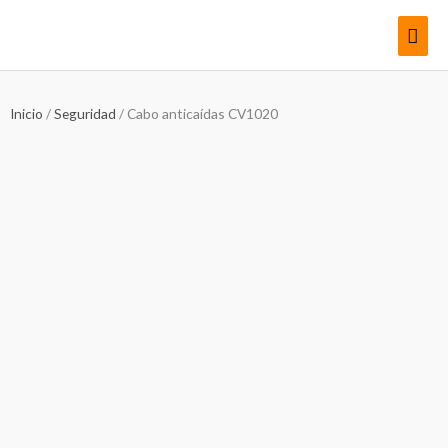
Ir
Men
al
contenido
princ
Inicio
/
Seguridad
/ Cabo anticaídas CV1020