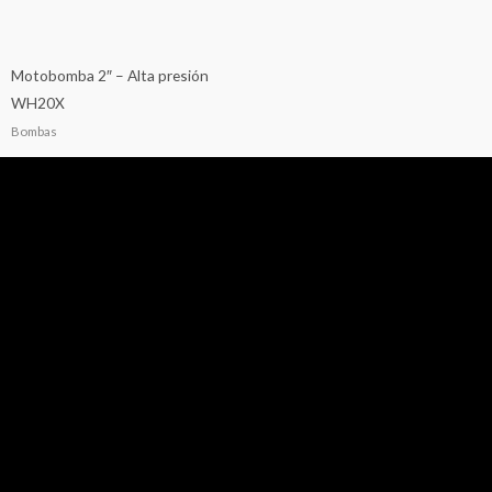
Motobomba 2″ – Alta presión
WH20X
Bombas