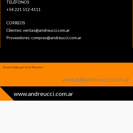
TELÉFONOS
+54 221 512-4111‬
CORREOS
Clientes:
ventas@andreucci.com.ar
Proveedores:
compras@andreucci.com.ar
Desarrollado por Ariel Meunier
ventas@andreucci.com.ar
www.andreucci.com.ar