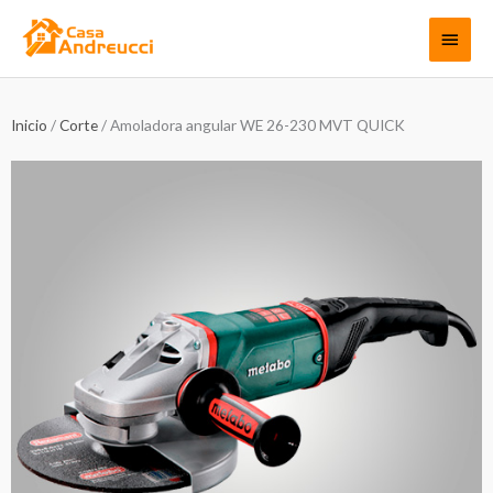
Ir
Menú
al
contenido
princi
Inicio
/
Corte
/ Amoladora angular WE 26-230 MVT QUICK